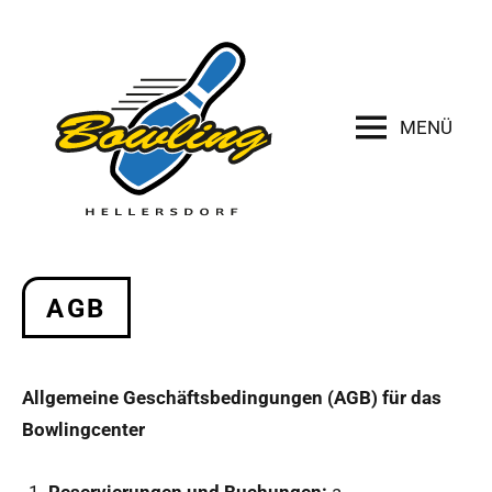
Zum
Inhalt
springen
MENÜ
AGB
Allgemeine Geschäftsbedingungen (AGB) für das
Bowlingcenter
Reservierungen und Buchungen:
a.