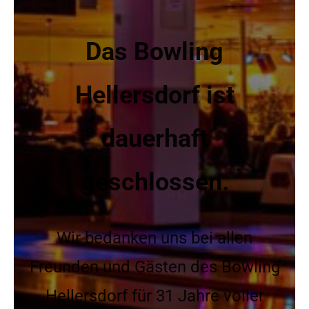
Das Bowling
Hellersdorf ist
dauerhaft
geschlossen.
Wir bedanken uns bei allen
Freunden und Gästen des Bowling
Hellersdorf für 31 Jahre voller